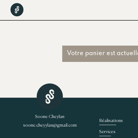
Votre panier est actuel
Soone Cheylan
Réalisations
soone.cheyylan@gmail.com
Services