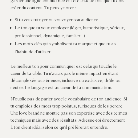
garder une ligne conductrice en tête chaque fois que tu dois
créer du contenu. Tu peux y noter :
Si tu veux tutoyer ou vouvoyer ton audience
Le ton que tu veux employer (léger, humoristique, sérieux,
professionnel, dynamique, familier…)
Les mots-clés qui symbolisent ta marque et que tu as
l’habitude d’utiliser
Le meilleur ton pour communiquer est celui qui touche le
cœur
de ta cible. Tu n’auras pas le même impact en étant
décomplexée ou sérieuse, inclusive ou exclusive, drôle ou
neutre. Le langage est au
cœur
de ta communication.
N’oublie pas de parler avec le vocabulaire de ton audience. Si
tu emploies des mots trop pointus, tu risques de les perdre.
Une love brand ne montre pas son expertise avec des termes
techniques mais avec des résultats. Adresse-toi directement
à ton client idéal selon ce qu’il préférerait entendre.