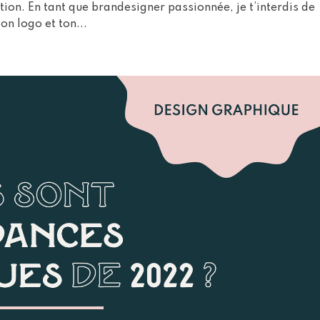
ion. En tant que brandesigner passionnée, je t’interdis de
on logo et ton...