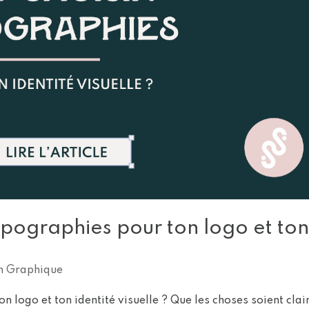
ypographies pour ton logo et to
n Graphique
 logo et ton identité visuelle ? Que les choses soient clair